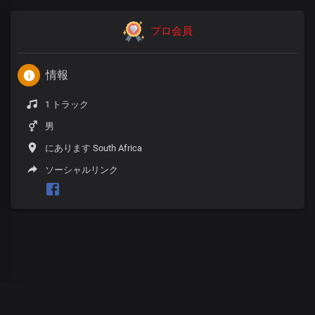
プロ会員
情報
1 トラック
男
にあります South Africa
ソーシャルリンク
00
:
00
:
00
/
0
:
00
:
00