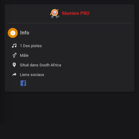
Membre PRO
Info
1 Des pistes
Mâle
Situé dans South Africa
Liens sociaux
00
:
00
:
00
/
0
:
00
:
00