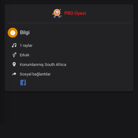
PRO Üyesi
Bilgi
1 raylar
Erkek
Konumlanmış South Africa
Sosyal bağlantılar
00
:
00
:
00
/
0
:
00
:
00