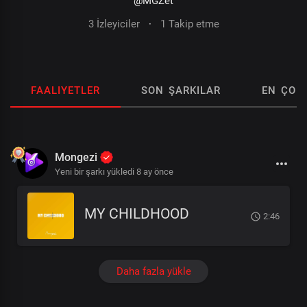
@MGZet
3 İzleyiciler
·
1 Takip etme
FAALIYETLER
SON ŞARKILAR
EN ÇOK
Mongezi
Yeni bir şarkı yükledi
8 ay önce
MY CHILDHOOD
2:46
Daha fazla yükle