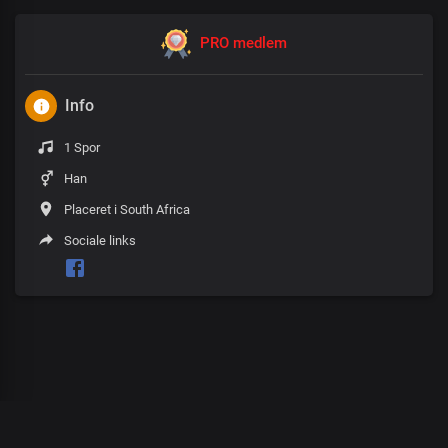
PRO medlem
Info
1 Spor
Han
Placeret i South Africa
Sociale links
00
:
00
:
00
/
0
:
00
:
00