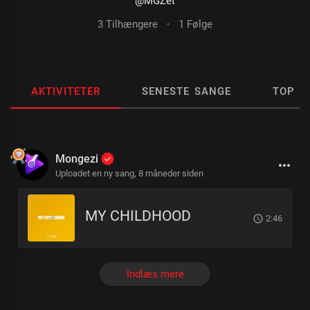
@MGZet
3 Tilhængere
·
1 Følge
AKTIVITETER
SENESTE SANGE
TOP S
Mongezi
Uploadet en ny sang,
8 måneder siden
MY CHILDHOOD
2:46
Indlæs mere