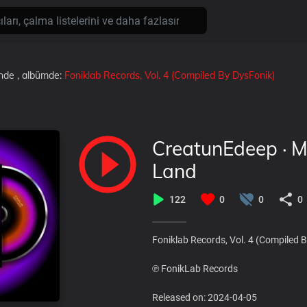
inde
, albümde:
Foniklab Records, Vol. 4 (Compiled By DysFonik)
CreatunEdeep · Ma
Land
122
0
0
0
Foniklab Records, Vol. 4 (Compiled 
℗ FonikLab Records
Released on: 2024-04-05