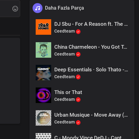
Daha Fazla Parça
DJ Sbu - For A Reason ft. The Observers (Mr Shane SA 1060 Sounds Remake)
Ceedteam
China Charmeleon - You Got To Try
Ceedteam
Deep Essentials · Solo Thato - Eish Eish (HD mix)
Ceedteam
This or That
Ceedteam
Urban Musique - Move Away (Original Mix)
Ceedteam
C - Moody Vince DeDJ - Cant Help It