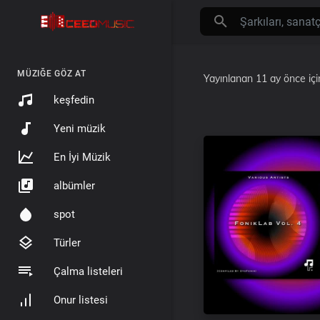
MÜZIĞE GÖZ AT
Yayınlanan
11 ay önce
iç
keşfedin
Yeni müzik
En İyi Müzik
albümler
spot
Türler
Çalma listeleri
Onur listesi