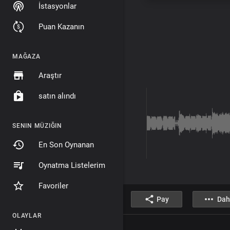
İstasyonlar
Puan Kazanın
MAĞAZA
Araştır
satın alındı
SENIN MÜZIĞIN
En Son Oynanan
Oynatma Listelerim
Favoriler
Pay
Dah
OLAYLAR