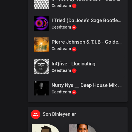
Ceedteam
I Tried (Da Jose's Sage Bootleg)
Ceedteam
Pierre Johnson & T.I.B - Golden Hour
Ceedteam
InQfive - Llucinating
Ceedteam
Nutty Nys __ Deep House Mix __ Impromptu sessions
Ceedteam
Son Dinleyenler