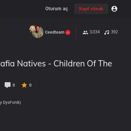
Oturum aç
Kayıt olmak
3,034
392
Ceedteam
fia Natives - Children Of The
0
0
By DysFonik)