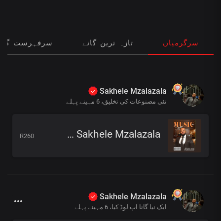
سرگرمیاں
تازہ ترین گانے
سرفہرست گانے
Sakhele Mzalazala
نئی مصنوعات کی تخلیق،
6 مہینے پہلے
Music Rights Book Vol 2 by Sakhele Mzalazala
R260
Sakhele Mzalazala
ایک نیا گانا اپ لوڈ کیا،
6 مہینے پہلے