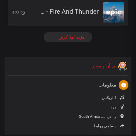
Free Epic Music - Fire And Thunder
4:23
مزید لوڈ کریں
پی آر او ممبر
معلومات
1 ٹریکس
مرد
واقع ہے South Africa
سماجی روابط