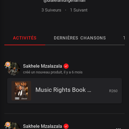
@ulalelaniungenamali
3 Suiveurs
·
1 Suivant
ACTIVITÉS
DERNIÈRES CHANSONS
T
Sakhele Mzalazala
créé un nouveau produit,
il y a 6 mois
Music Rights Book Vol 2 by Sakhele Mzalazala
R260
Sakhele Mzalazala