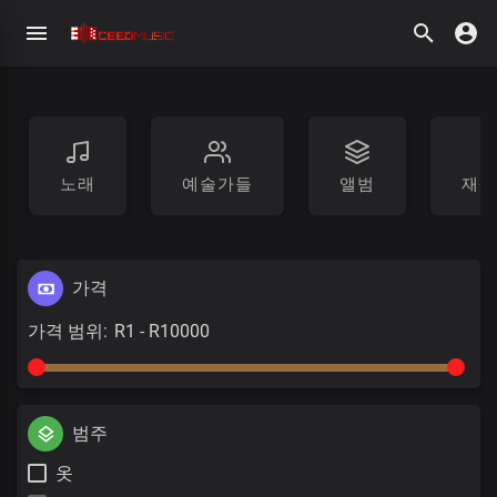
노래
예술가들
앨범
재생
가격
가격 범위:
범주
옷