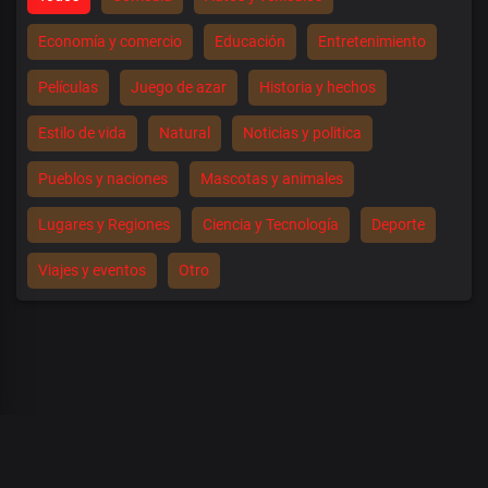
Economía y comercio
Educación
Entretenimiento
Películas
Juego de azar
Historia y hechos
Estilo de vida
Natural
Noticias y politica
Pueblos y naciones
Mascotas y animales
Lugares y Regiones
Ciencia y Tecnología
Deporte
Viajes y eventos
Otro
00
:
00
:
00
/
0
:
00
:
00