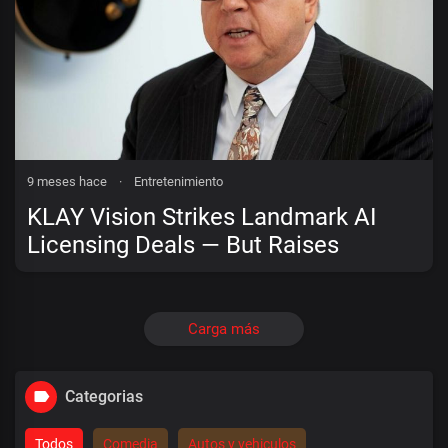
9 meses hace
·
Entretenimiento
KLAY Vision Strikes Landmark AI
Licensing Deals — But Raises
Questions About Creativity
Carga más
Categorias
Todos
Comedia
Autos y vehiculos