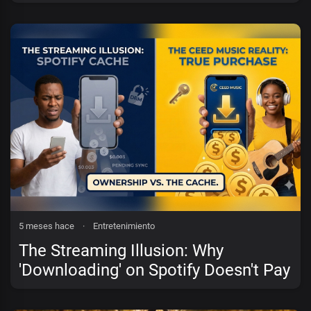
Go?
5 meses hace
·
Entretenimiento
The Streaming Illusion: Why
'Downloading' on Spotify Doesn't Pay
the Artist (And How Ceed Music
Does)