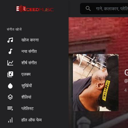
संगीत खोजें
खोज करना
नया संगीत
शीर्ष संगीत
एलबम
@
सुर्खियों
4 
शैलियां
प्लेलिस्ट
हॉल ऑफ फेम