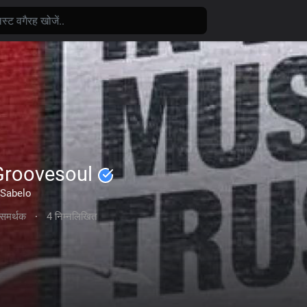
Groovesoul
Sabelo
समर्थक
·
4 निम्नलिखित