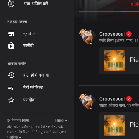
अंक अर्जित करें
गतिव
इकट्ठा करना
ब्राउज़
Groovesoul
पसंद किया |औसर| गाना,
11 
खरीदी
Pie
आपका संगीत
हाल ही में बजाया
मेरी प्लेलिस्ट
Groovesoul
पसंदीदा
साझा |औसर| गाना,
11 महीन
© |दिनांक| |नाम|
Hindi
Pie
डीएमसीए
•
ब्लॉग
•
हमारे बारे में
•
शर्तें
•
संपर्क
करना
•
गोपनीयता नीति
•
पूछे जाने वाले प्रश्न
•
अधिक