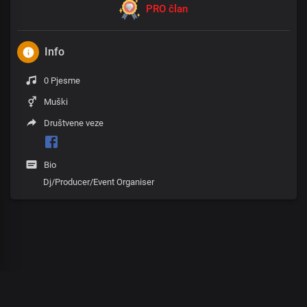
PRO član
Info
0 Pjesme
Muški
Društvene veze
Bio
Dj/Producer/Event Organiser
00
:
00
:
00
/
0
:
00
:
00