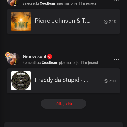
zajednički
Ceedteam
pjesma,
prije 11 mjeseci
Pierre Johnson & T.I.B - Golden Hour
7:15
Groovesoul
komentirao
Ceedteam
pjesma,
prije 11 mjeseci
Freddy da Stupid - EarGasm (Original Mix)
7:00
Učitaj više