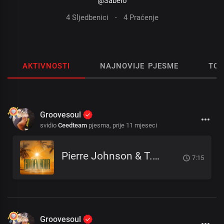
@Sabelo
4 Sljedbenici
·
4 Praćenje
AKTIVNOSTI
NAJNOVIJE PJESME
TOP
Groovesoul
svidio
Ceedteam
pjesma,
prije 11 mjeseci
Pierre Johnson & T.I.B - Golden Hour
7:15
Groovesoul