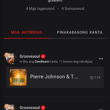
@Sabelo
4 Mga tagasunod
·
4 Sumusunod
MGA AKTIBIDAD
PINAKABAGONG KANTA
Groovesoul
ni-like ang
Ceedteam
kanta,
11 buwan ang nakalipas
Pierre Johnson & T.I.B - Golden Hour
7:15
Groovesoul