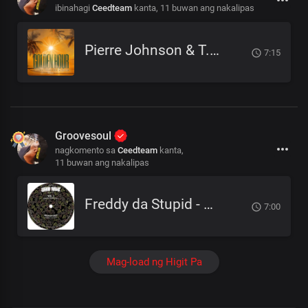
ibinahagi
Ceedteam
kanta,
11 buwan ang nakalipas
Pierre Johnson & T.I.B - Golden Hour
7:15
Groovesoul
nagkomento sa
Ceedteam
kanta,
11 buwan ang nakalipas
Freddy da Stupid - EarGasm (Original Mix)
7:00
Mag-load ng Higit Pa