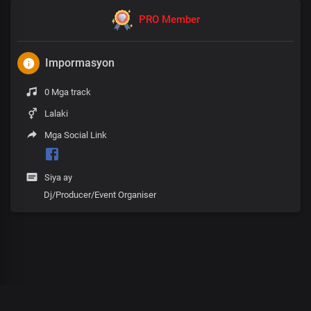
PRO Member
Impormasyon
0 Mga track
Lalaki
Mga Social Link
Siya ay
Dj/Producer/Event Organiser