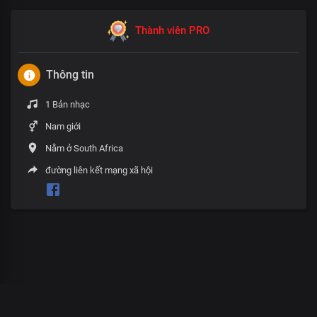
Thành viên PRO
Thông tin
1 Bản nhạc
Nam giới
Nằm ở South Africa
đường liên kết mạng xã hội
00
:
00
:
00
/
0
:
00
:
00