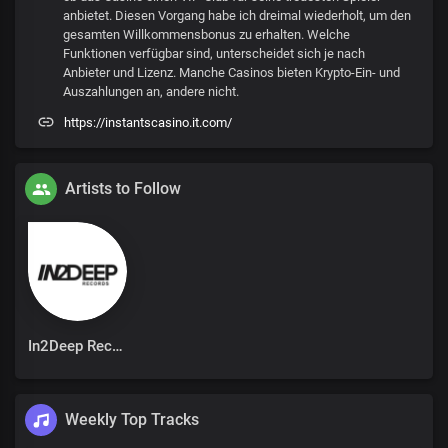
anbietet. Diesen Vorgang habe ich dreimal wiederholt, um den
gesamten Willkommensbonus zu erhalten. Welche
Funktionen verfügbar sind, unterscheidet sich je nach
Anbieter und Lizenz. Manche Casinos bieten Krypto-Ein- und
Auszahlungen an, andere nicht.
https://instantscasino.it.com/
Artists to Follow
In2Deep Records
Weekly Top Tracks