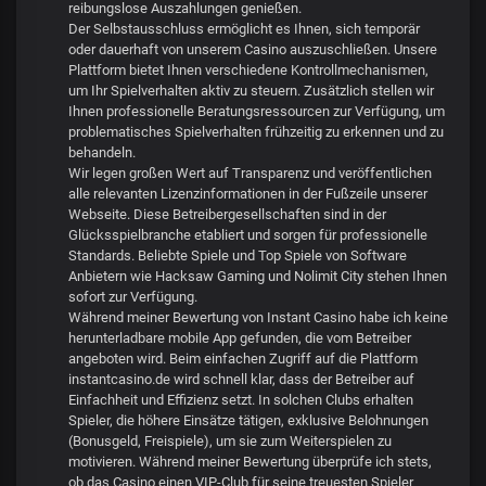
reibungslose Auszahlungen genießen.
Der Selbstausschluss ermöglicht es Ihnen, sich temporär
oder dauerhaft von unserem Casino auszuschließen. Unsere
Plattform bietet Ihnen verschiedene Kontrollmechanismen,
um Ihr Spielverhalten aktiv zu steuern. Zusätzlich stellen wir
Ihnen professionelle Beratungsressourcen zur Verfügung, um
problematisches Spielverhalten frühzeitig zu erkennen und zu
behandeln.
Wir legen großen Wert auf Transparenz und veröffentlichen
alle relevanten Lizenzinformationen in der Fußzeile unserer
Webseite. Diese Betreibergesellschaften sind in der
Glücksspielbranche etabliert und sorgen für professionelle
Standards. Beliebte Spiele und Top Spiele von Software
Anbietern wie Hacksaw Gaming und Nolimit City stehen Ihnen
sofort zur Verfügung.
Während meiner Bewertung von Instant Casino habe ich keine
herunterladbare mobile App gefunden, die vom Betreiber
angeboten wird. Beim einfachen Zugriff auf die Plattform
instantcasino.de wird schnell klar, dass der Betreiber auf
Einfachheit und Effizienz setzt. In solchen Clubs erhalten
Spieler, die höhere Einsätze tätigen, exklusive Belohnungen
(Bonusgeld, Freispiele), um sie zum Weiterspielen zu
motivieren. Während meiner Bewertung überprüfe ich stets,
ob das Casino einen VIP-Club für seine treuesten Spieler