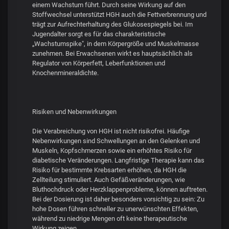
einem Wachstum führt. Durch seine Wirkung auf den
Stoffwechsel unterstützt HGH auch die Fettverbrennung und
trägt zur Aufrechterhaltung des Glukosespiegels bei. Im
Jugendalter sorgt es für das charakteristische
„Wachstumspike", in dem Körpergröße und Muskelmasse
zunehmen. Bei Erwachsenen wirkt es hauptsächlich als
Regulator von Körperfett, Leberfunktionen und
Knochenmineraldichte.
Risiken und Nebenwirkungen
Die Verabreichung von HGH ist nicht risikofrei. Häufige
Nebenwirkungen sind Schwellungen an den Gelenken und
Muskeln, Kopfschmerzen sowie ein erhöhtes Risiko für
diabetische Veränderungen. Langfristige Therapie kann das
Risiko für bestimmte Krebsarten erhöhen, da HGH die
Zellteilung stimuliert. Auch Gefäßveränderungen, wie
Bluthochdruck oder Herzklappenprobleme, können auftreten.
Bei der Dosierung ist daher besonders vorsichtig zu sein: Zu
hohe Dosen führen schneller zu unerwünschten Effekten,
während zu niedrige Mengen oft keine therapeutische
Wirkung zeigen.