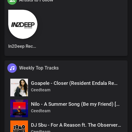
In2Deep Records
Weekly Top Tracks
Goapele - Closer (Resident Endala Remix)
Ceedteam
Nilo - A Summer Song (Be my Friend) [DJ Tears PLK #KasiDeep]
Ceedteam
DJ Sbu - For A Reason ft. The Observers (Mr Shane SA 1060 Sounds Remake)
Ceedteam