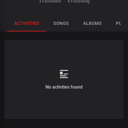
3 Followers
·
4 Following
ACTIVITIES
SONGS
ALBUMS
PLAY
No activties found