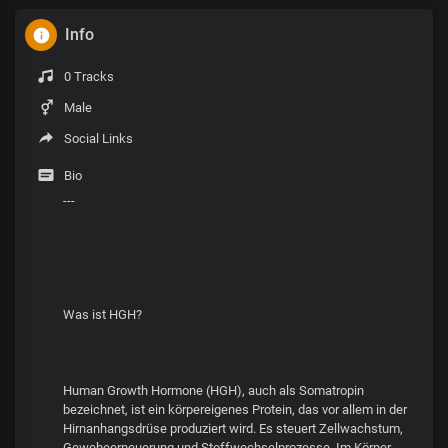
Info
0 Tracks
Male
Social Links
Bio
---
Was ist HGH?
Human Growth Hormone (HGH), auch als Somatropin
bezeichnet, ist ein körpereigenes Protein, das vor allem in der
Hirnanhangsdrüse produziert wird. Es steuert Zellwachstum,
Gewebeerneuerung und Stoffwechselprozesse. Im Körper