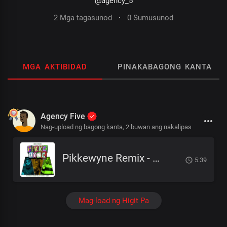
@agency_5
2 Mga tagasunod
·
0 Sumusunod
MGA AKTIBIDAD
PINAKABAGONG KANTA
Agency Five
Nag-upload ng bagong kanta,
2 buwan ang nakalipas
Pikkewyne Remix - Mega x Chakie ft Meneer Cee, Jay Music & Naiidy
5:39
Mag-load ng Higit Pa